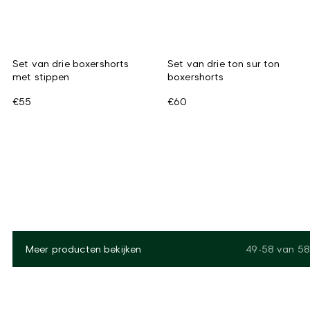
Set van drie boxershorts
Set van drie ton sur ton
met stippen
boxershorts
€55
€60
Meer producten bekijken
49-58
van
58