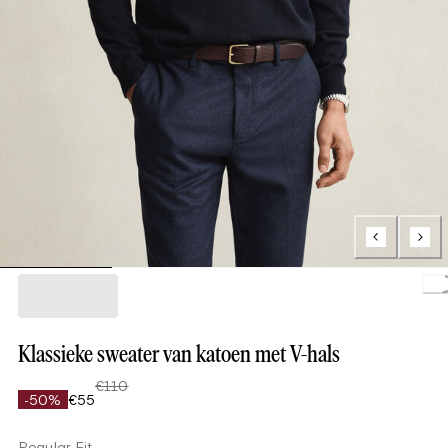
Load
Klassieke sweater van katoen met V-hals
€110
-50%
€55
Regular Fit