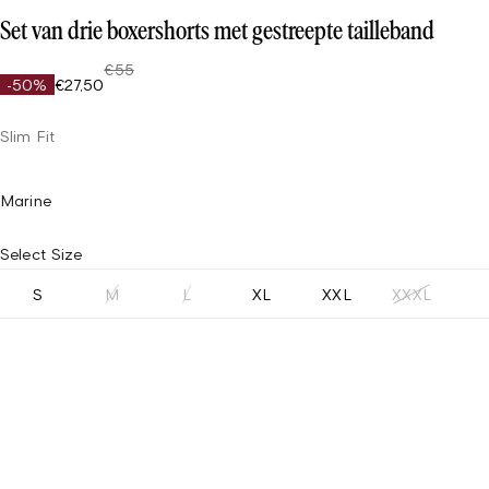
Set van drie boxershorts met gestreepte tailleband
€55
-50%
€27,50
Slim Fit
Marine
Select Size
S
M
L
XL
XXL
XXXL