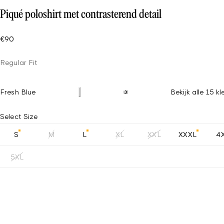
Piqué poloshirt met contrasterend detail
€90
Regular Fit
Fresh Blue
Bekijk alle 15 k
Select Size
S
M
L
XL
XXL
XXXL
4
5XL