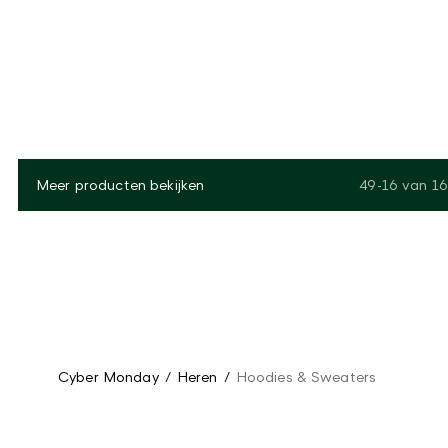
Meer producten bekijken
49-16
van
16
Cyber Monday
/
Heren
/
Hoodies & Sweaters