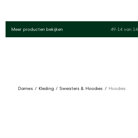
Meer producten bekijken
49-14
van
14
Dames
/
Kleding
/
Sweaters & Hoodies
/
Hoodies