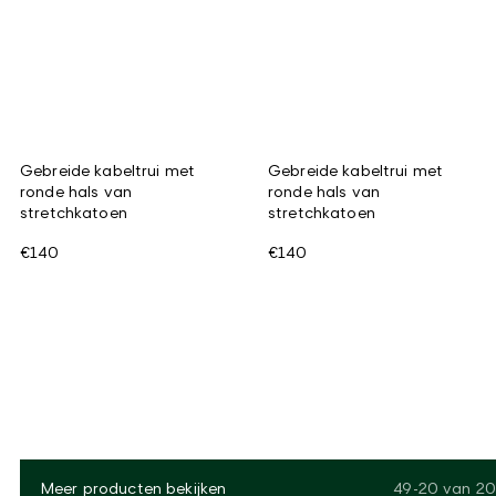
Gebreide kabeltrui met
Gebreide kabeltrui met
ronde hals van
ronde hals van
stretchkatoen
stretchkatoen
€140
€140
Meer producten bekijken
49-20
van
20