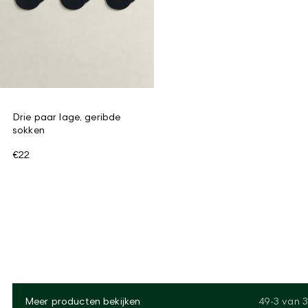
Drie paar lage, geribde
sokken
€22
Meer producten bekijken
49-3
van
3