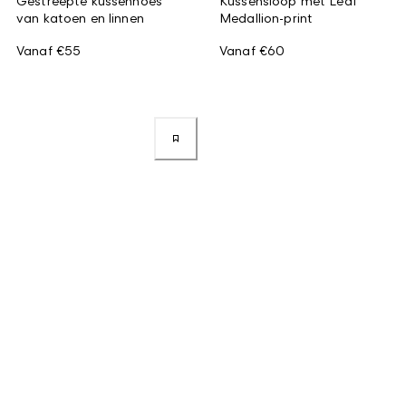
Gestreepte kussenhoes
Kussensloop met Leaf
van katoen en linnen
Medallion-print
Vanaf
€55
Vanaf
€60