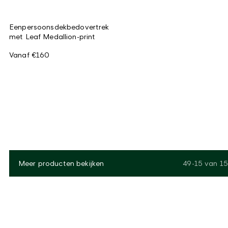
Eenpersoonsdekbedovertrek
met Leaf Medallion-print
Vanaf
€160
Meer producten bekijken
49-15
van
15