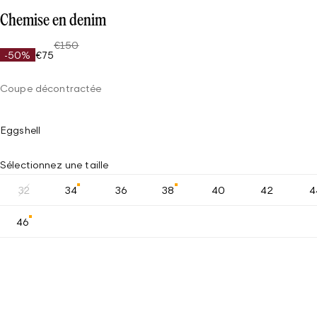
Chemise en denim
€150
-50%
€75
Coupe décontractée
Eggshell
Sélectionnez une taille
32
34
36
38
40
42
4
46