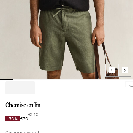
Loading..
Chemise en lin
€140
-50%
€70
Coupe standard