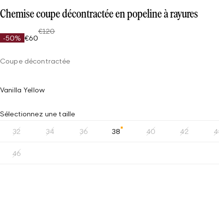
Chemise coupe décontractée en popeline à rayures
€120
-50%
€60
Coupe décontractée
Vanilla Yellow
Sélectionnez une taille
32
34
36
38
40
42
4
46