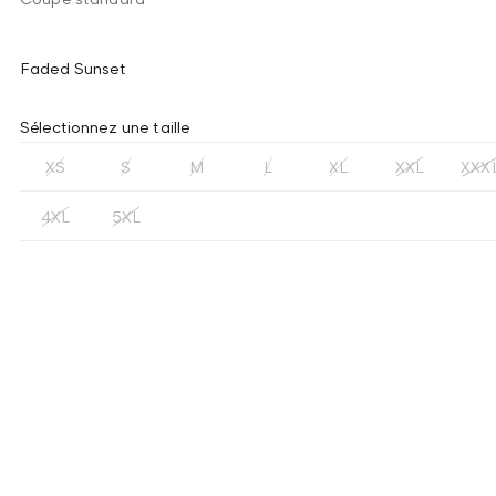
Faded Sunset
Sélectionnez une taille
XS
S
M
L
XL
XXL
XXX
4XL
5XL