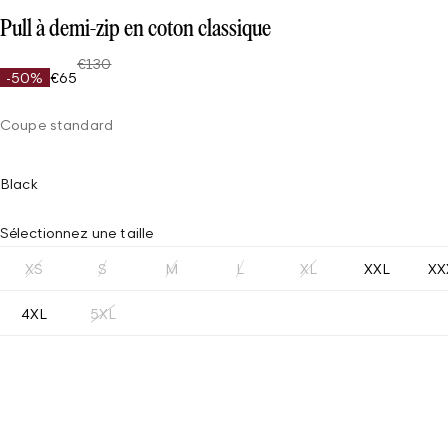
Pull à demi-zip en coton classique
€130
-50%
€65
Coupe standard
Black
Sélectionnez une taille
XS
S
M
L
XL
XXL
XX
4XL
5XL