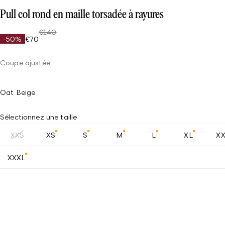
Pull col rond en maille torsadée à rayures
€140
-50%
€70
Coupe ajustée
Oat Beige
Sélectionnez une taille
XXS
XS
S
M
L
XL
X
XXXL