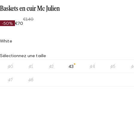
Baskets en cuir Mc Julien
€140
-50%
€70
White
Sélectionnez une taille
40
41
42
43
44
45
4
47
48