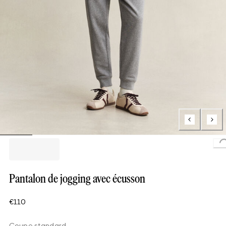
L
Pantalon de jogging avec écusson
€110
Coupe standard