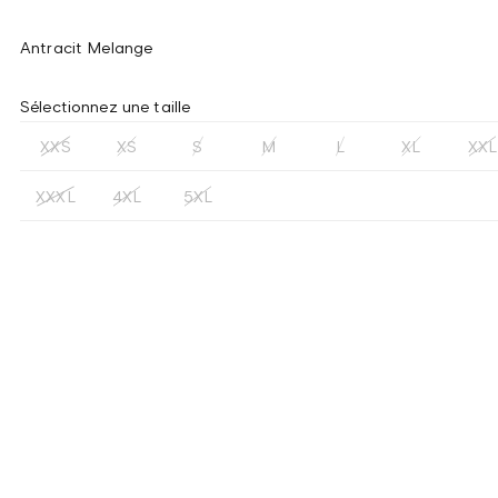
Antracit Melange
Sélectionnez une taille
XXS
XS
S
M
L
XL
XXL
XXXL
4XL
5XL