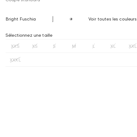
Bright Fuschia
Voir toutes les couleurs
Sélectionnez une taille
XXS
XS
S
M
L
XL
XXL
XXXL