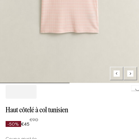
Loading..
Haut côtelé à col tunisien
€90
-50%
€45
Coupe ajustée