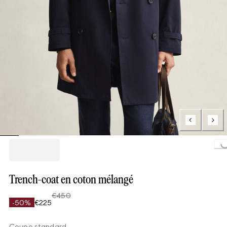
Loading..
Trench-coat en coton mélangé
€450
-50%
€225
Coupe standard