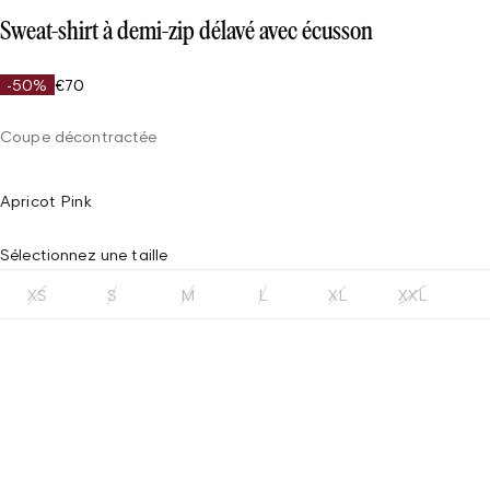
Sweat-shirt à demi-zip délavé avec écusson
-50%
€70
Coupe décontractée
Apricot Pink
Sélectionnez une taille
XS
S
M
L
XL
XXL