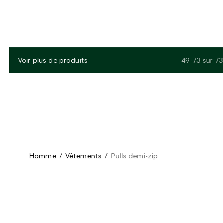
Voir plus de produits
49-73
sur
73
Homme
/
Vêtements
/
Pulls demi-zip