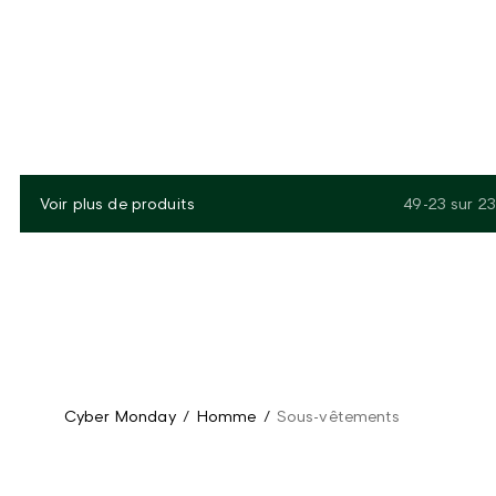
Voir plus de produits
49-23
sur
23
Cyber Monday
/
Homme
/
Sous-vêtements