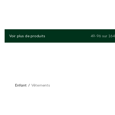
Voir plus de produits
49-96
sur
164
Enfant
/
Vêtements