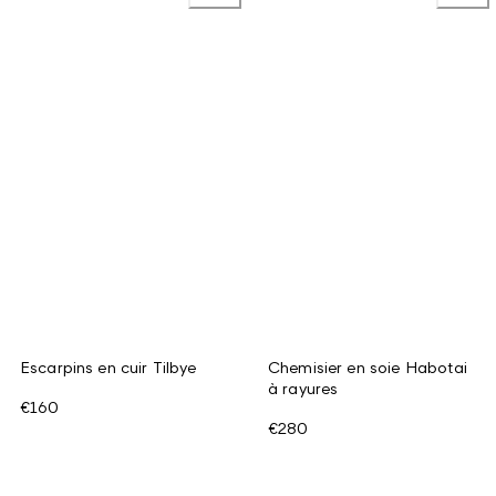
Escarpins en cuir Tilbye
Chemisier en soie Habotai
à rayures
€160
€280