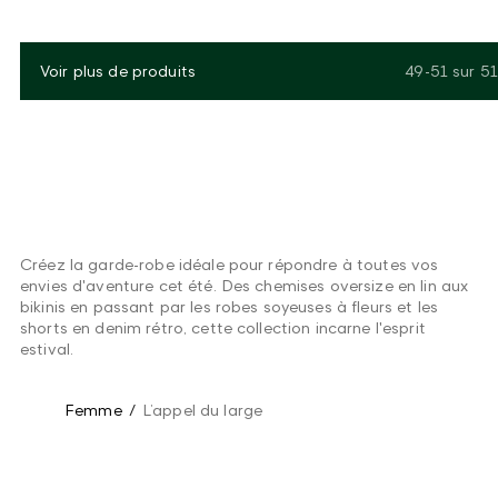
Voir plus de produits
49-51
sur
51
Créez la garde-robe idéale pour répondre à toutes vos
envies d'aventure cet été. Des chemises oversize en lin aux
bikinis en passant par les robes soyeuses à fleurs et les
shorts en denim rétro, cette collection incarne l'esprit
estival.
Femme
/
L’appel du large