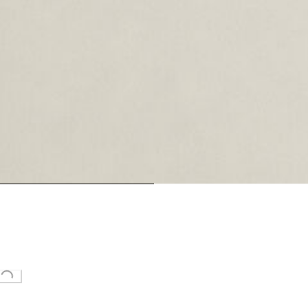
ing...