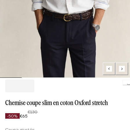
Loading..
Chemise coupe slim en coton Oxford stretch
€130
-50%
€65
Coupe ajustée