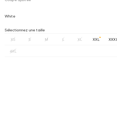
White
Sélectionnez une taille
XS
S
M
L
XL
XXL
XXX
4XL