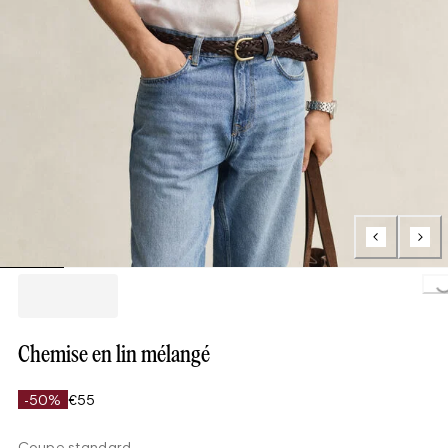
Loading..
Chemise en lin mélangé
-50%
€55
Coupe standard