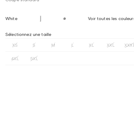
White
Voir toutes les couleur
Sélectionnez une taille
XS
S
M
L
XL
XXL
XXX
4XL
5XL