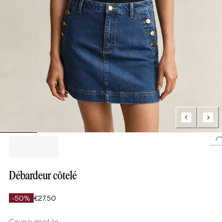
L
Débardeur côtelé
-50%
€27,50
Coupe ajustée