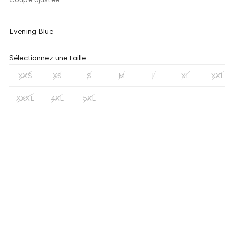
Evening Blue
Sélectionnez une taille
XXS
XS
S
M
L
XL
XXL
XXXL
4XL
5XL