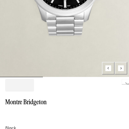
Lo
Montre Bridgeton
Black