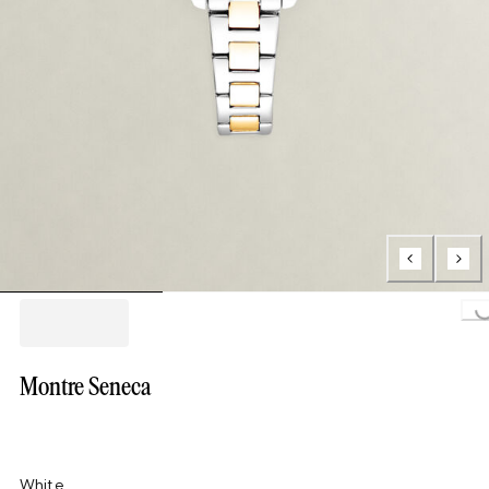
Loading..
Montre Seneca
White