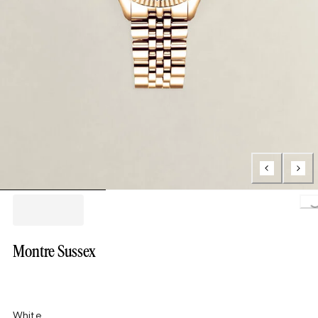
Load
Montre Sussex
White