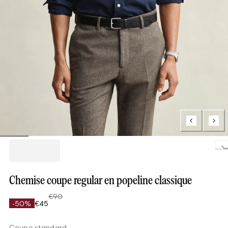
Loading...
Chemise coupe regular en popeline classique
€90
-50%
€45
Coupe standard