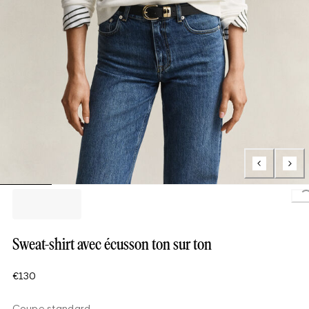
L
Sweat-shirt avec écusson ton sur ton
€130
Coupe standard